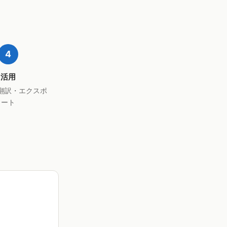
4
活用
翻訳・エクスポ
ート