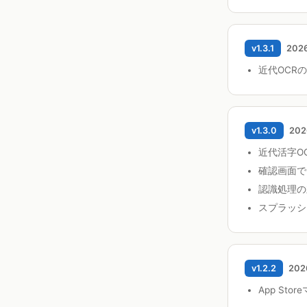
v1.3.1
202
近代OCRの
v1.3.0
202
近代活字OC
確認画面で
認識処理の
スプラッシ
v1.2.2
202
App St