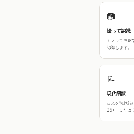
📷
撮って認識
カメラで撮影
認識します。
📝
現代語訳
古文を現代語に
26+）または