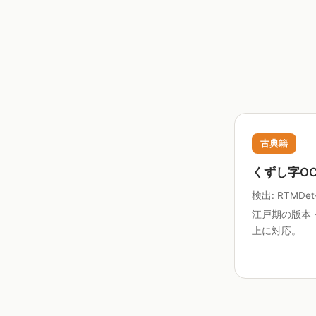
古典籍
くずし字OC
検出: RTMDet-
江戸期の版本・
上に対応。