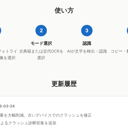
使い方
2
3
モード選択
認識
フォトライ
古典籍または近代OCRを
AIが文字を検出・認識
コピー・
像を選択
選択
更新履歴
6-03-24
量を大幅削減。古いデバイスでのクラッシュを修正
Kitによるクラッシュ診断収集を追加