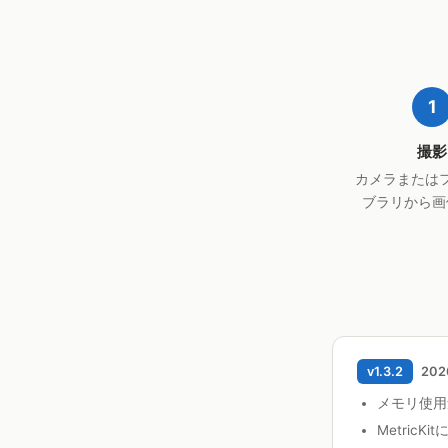
1
撮影
カメラまたは
ブラリから画
v1.3.2
202
メモリ使用
Metric